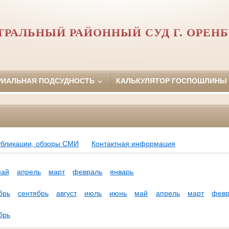
ТРАЛЬНЫЙ РАЙОННЫЙ СУД Г. ОРЕНБ
РИАЛЬНАЯ ПОДСУДНОСТЬ
КАЛЬКУЛЯТОР ГОСПОШЛИНЫ
убликации, обзоры СМИ
Контактная информация
май
апрель
март
февраль
январь
брь
сентябрь
август
июль
июнь
май
апрель
март
февр
брь