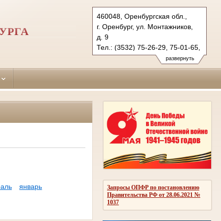
460048, Оренбургская обл.,
г. Оренбург, ул. Монтажников,
УРГА
д. 9
Тел.: (3532) 75-26-29, 75-01-65,
75-36-49
развернуть
centralny.orb@sudrf.ru
аль
январь
Запросы ОПФР по постановлению
Правительства РФ от 28.06.2021 №
1037