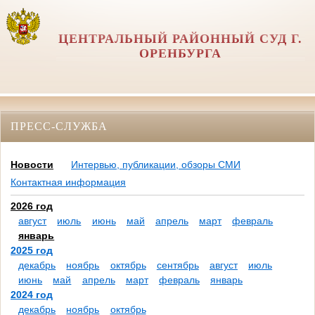
ЦЕНТРАЛЬНЫЙ РАЙОННЫЙ СУД Г.
ОРЕНБУРГА
ПРЕСС-СЛУЖБА
Новости
Интервью, публикации, обзоры СМИ
Контактная информация
2026 год
август
июль
июнь
май
апрель
март
февраль
январь
2025 год
декабрь
ноябрь
октябрь
сентябрь
август
июль
июнь
май
апрель
март
февраль
январь
2024 год
декабрь
ноябрь
октябрь