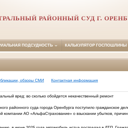
ТРАЛЬНЫЙ РАЙОННЫЙ СУД Г. ОРЕНБ
РИАЛЬНАЯ ПОДСУДНОСТЬ
КАЛЬКУЛЯТОР ГОСПОШЛИНЫ
убликации, обзоры СМИ
Контактная информация
альный вред: во сколько обойдется некачественный ремонт
ного районного суда города Оренбурга поступило гражданское де
вой компании АО «АльфаСтрахование» о взыскании убытков, причи
ению, в июне 2025 года автомобиль истца пострадал в ДТП. Гражд