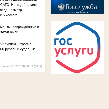
САГО. Истец обратился в
оведен осмотр
хнического
лементы, поврежденные в
статки были
130 рублей, штраф в
000 рублей и судебные
ковано 30.04.2026 08:03 (МСК)