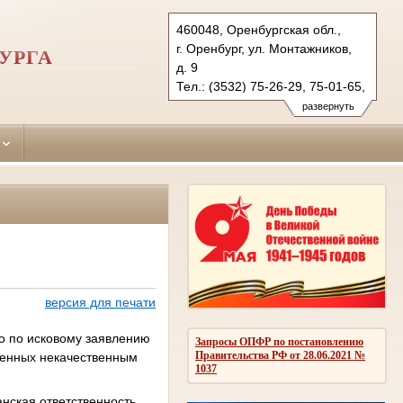
460048, Оренбургская обл.,
г. Оренбург, ул. Монтажников,
УРГА
д. 9
Тел.: (3532) 75-26-29, 75-01-65,
75-36-49
развернуть
centralny.orb@sudrf.ru
версия для печати
ло по исковому заявлению
Запросы ОПФР по постановлению
Правительства РФ от 28.06.2021 №
ненных некачественным
1037
анская ответственность