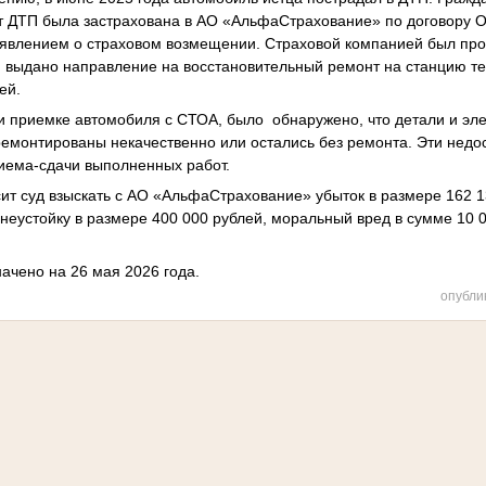
т ДТП была застрахована в АО «АльфаСтрахование» по договору О
аявлением о страховом возмещении. Страховой компанией был пр
и выдано направление на восстановительный ремонт на станцию те
ей.
ри приемке автомобиля с СТОА, было обнаружено, что детали и э
ремонтированы некачественно или остались без ремонта. Эти недо
иема-сдачи выполненных работ.
осит суд взыскать с АО «АльфаСтрахование» убыток в размере 162 
 неустойку в размере 400 000 рублей, моральный вред в сумме 10 
ачено на 26 мая 2026 года.
опубли