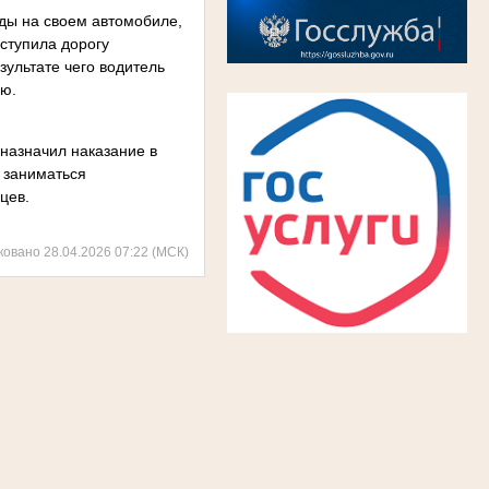
еды на своем автомобиле,
уступила дорогу
зультате чего водитель
ью.
 назначил наказание в
а заниматься
цев.
ковано 28.04.2026 07:22 (МСК)