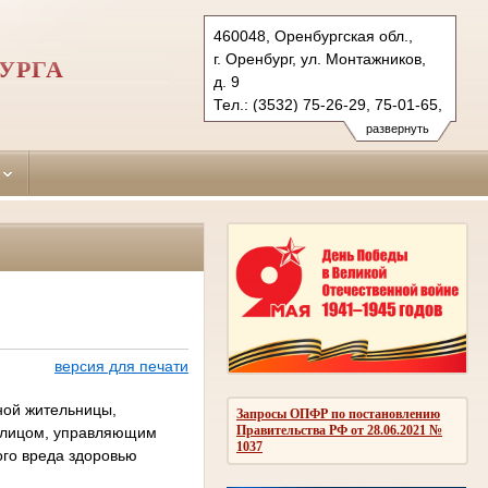
460048, Оренбургская обл.,
г. Оренбург, ул. Монтажников,
УРГА
д. 9
Тел.: (3532) 75-26-29, 75-01-65,
75-36-49
развернуть
centralny.orb@sudrf.ru
версия для печати
ной жительницы,
Запросы ОПФР по постановлению
Правительства РФ от 28.06.2021 №
 лицом, управляющим
1037
ого вреда здоровью