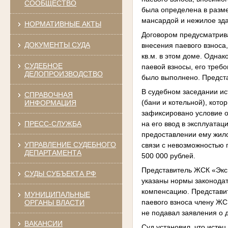
СООБЩЕСТВО
была определена в разме
мансардой и нежилое зда
НОРМАТИВНЫЕ АКТЫ
Договором предусматрива
ДОКУМЕНТЫ СУДА
внесения паевого взноса
кв.м. в этом доме. Однак
СУДЕБНОЕ
паевой взносы, его треб
ДЕЛОПРОИЗВОДСТВО
было выполнено. Предста
В судебном заседании ис
СПРАВОЧНАЯ
(бани и котельной), кото
ИНФОРМАЦИЯ
зафиксировано условие о
на его ввод в эксплуата
ПРЕСС-СЛУЖБА
предоставлении ему жило
УПРАВЛЕНИЕ СУДЕБНОГО
связи с невозможностью 
ДЕПАРТАМЕНТА
500 000 рублей.
Представитель ЖСК «Эксп
СУДЫ СУБЪЕКТА РФ
указаны нормы законодат
компенсацию. Представит
МУНИЦИПАЛЬНЫЕ
паевого взноса члену ЖСК
ОРГАНЫ ВЛАСТИ
не подавал заявления о 
ВАКАНСИИ
Суд установил, что исте