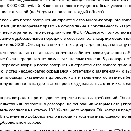
ре 8 000 000 рублей. В качестве такого имущества были указаны н
ние котельной (по ½ доли в праве на каждый объект).
лось, что после завершения строительства многоквартирного жило
, пайщик приобретает право на оформление в собственность ква
о, несмотря на то, что истец, как член ЖСК «Эксперт», полностью 
ование о добровольной передаче в собственность квартир общей п
витель ЖСК «Эксперт» заявил, что квартиры для передачи истцу 
тец пояснил, что он являлся долевым собственником указанных о
рые были переданы ответчику в счет паевых взносов. В договорах о
 передаче квартир после завершения строительства жилого дома 
цию. Истец неоднократно обращался к ответчику с заявлениями о вы
й площади, указанной в договоре, но эти заявления оставались бе
получения пая в натуре, истец просил суд взыскать с ответчика ко
ерт» возражал против удовлетворения исковых требований. Он отм
ельства или положения договора, на основании которых истец впр
ель сослался на статью 132 Жилищного кодекса РФ, которая пред
 в случае его добровольного выхода из кооператива. Однако, по е
добровольном выходе.
ц написал заявление о выходе из кооператива, и 17 января 2026 г