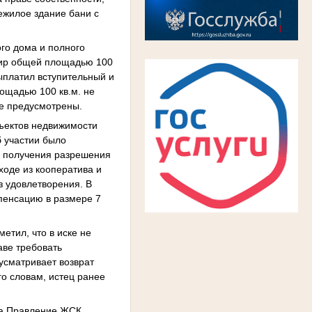
ежилое здание бани с
го дома и полного
ртир общей площадью 100
выплатил вступительный и
лощадью 100 кв.м. не
не предусмотрены.
бъектов недвижимости
б участии было
и получения разрешения
ходе из кооператива и
з удовлетворения. В
мпенсацию в размере 7
етил, что в иске не
аве требовать
усматривает возврат
го словам, истец ранее
ода Правление ЖСК