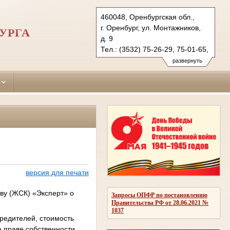
460048, Оренбургская обл.,
г. Оренбург, ул. Монтажников,
УРГА
д. 9
Тел.: (3532) 75-26-29, 75-01-65,
75-36-49
развернуть
centralny.orb@sudrf.ru
версия для печати
ву (ЖСК) «Эксперт» о
Запросы ОПФР по постановлению
Правительства РФ от 28.06.2021 №
1037
редителей, стоимость
 праве собственности,