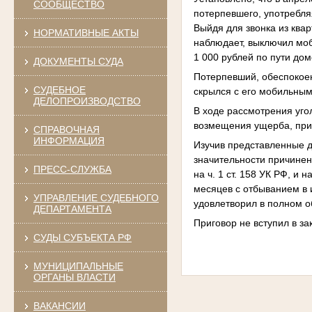
СООБЩЕСТВО
потерпевшего, употребля
Выйдя для звонка из ква
НОРМАТИВНЫЕ АКТЫ
наблюдает, выключил моб
1 000 рублей по пути дом
ДОКУМЕНТЫ СУДА
Потерпевший, обеспокоен
СУДЕБНОЕ
скрылся с его мобильны
ДЕЛОПРОИЗВОДСТВО
В ходе рассмотрения уго
возмещения ущерба, при
СПРАВОЧНАЯ
ИНФОРМАЦИЯ
Изучив представленные д
значительности причинен
ПРЕСС-СЛУЖБА
на ч. 1 ст. 158 УК РФ, и
месяцев с отбыванием в 
УПРАВЛЕНИЕ СУДЕБНОГО
удовлетворил в полном 
ДЕПАРТАМЕНТА
Приговор не вступил в за
СУДЫ СУБЪЕКТА РФ
МУНИЦИПАЛЬНЫЕ
ОРГАНЫ ВЛАСТИ
ВАКАНСИИ