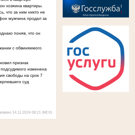
он хозяина квартиры.
ь, что за ним никто не
ефон мужчина продал за
днако поняв, что он
скании с обвиняемого
ановил признак
 подсудимого изменена
ния свободы на срок 7
терпевшего суд
ковано 14.11.2024 08:21 (МСК)