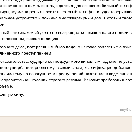
я совместно с ним алкоголь, одолжил для звонка мобильный телеф
ртиры, мужчина решил похитить сотовый телефон и, удостоверившис
ильное устройство и покинул многоквартирный дом. Сотовый тел
ой.
ный, что знакомый долго не возвращается, вышел на его поиски, о
м телефоном, вызвал полицию.
ловного дела, потерпевшим было подано исковое заявление о взы
чиненного преступлением
оказательства, суд признал подсудимого виновным, однако не уст
ного ущерба потерпевшему, в связи с чем, квалификация
действия
 назначил ему по совокупности преступлений наказание в виде лише
исправительной колонии строгого режима. Исковые требования по
объеме.
конную силу.
опубли