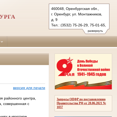
460048, Оренбургская обл.,
г. Оренбург, ул. Монтажников,
УРГА
д. 9
Тел.: (3532) 75-26-29, 75-01-65,
75-36-49
развернуть
centralny.orb@sudrf.ru
версия для печати
я районного центра,
Запросы ОПФР по постановлению
Правительства РФ от 28.06.2021 №
а, совершенная с
1037
ниях в квартире