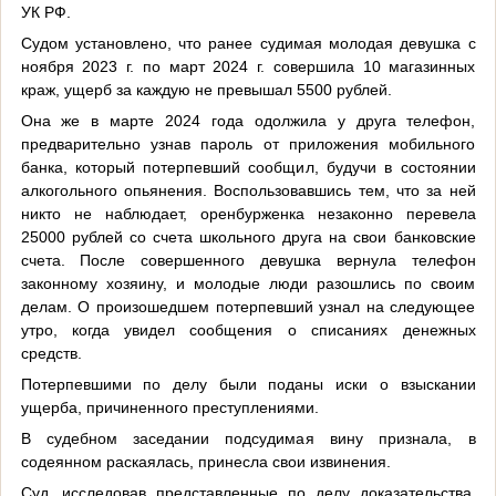
УК РФ.
Судом установлено, что ранее судимая молодая девушка с
ноября 2023 г. по март 2024 г. совершила 10 магазинных
краж, ущерб за каждую не превышал 5500 рублей.
Она же в марте 2024 года одолжила у друга телефон,
предварительно узнав пароль от приложения мобильного
банка, который потерпевший сообщил, будучи в состоянии
алкогольного опьянения. Воспользовавшись тем, что за ней
никто не наблюдает, оренбурженка незаконно перевела
25000 рублей со счета школьного друга на свои банковские
счета. После совершенного девушка вернула телефон
законному хозяину, и молодые люди разошлись по своим
делам. О произошедшем потерпевший узнал на следующее
утро, когда увидел сообщения о списаниях денежных
средств.
Потерпевшими по делу были поданы иски о взыскании
ущерба, причиненного преступлениями.
В судебном заседании подсудимая вину признала, в
содеянном раскаялась, принесла свои извинения.
Суд, исследовав представленные по делу доказательства,