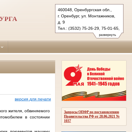
460048, Оренбургская обл.,
г. Оренбург, ул. Монтажников,
УРГА
д. 9
Тел.: (3532) 75-26-29, 75-01-65,
75-36-49
развернуть
centralny.orb@sudrf.ru
версия для печати
ного жителя, обвиняемого
Запросы ОПФР по постановлению
Правительства РФ от 28.06.2021 №
втомобилем в состоянии
1037
ерки документов машину