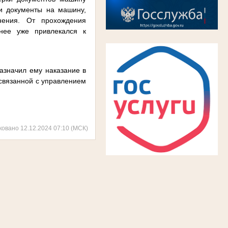
 и документы на машину,
нения. От прохождения
анее уже привлекался к
азначил ему наказание в
 связанной с управлением
ковано 12.12.2024 07:10 (МСК)